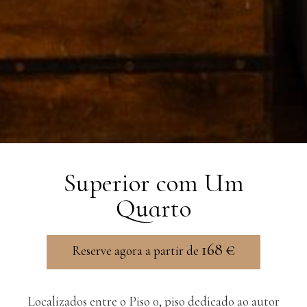
Superior com Um
Quarto
168
€
Reserve agora a partir de
Localizados entre o Piso 0, piso dedicado ao autor