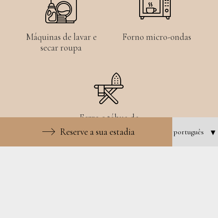
Máquinas de lavar e
Forno micro-ondas
secar roupa
Ferro e tábua de
engomar
Reserve a sua estadia
Fotos